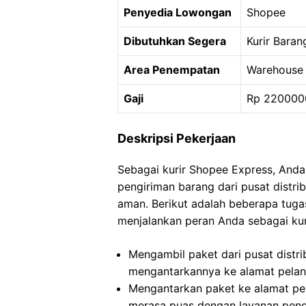
Penyedia Lowongan
Shopee
Dibutuhkan Segera
Kurir Baran
Area Penempatan
Warehouse 
Gaji
Rp 220000
Deskripsi Pekerjaan
Sebagai kurir Shopee Express, And
pengiriman barang dari pusat distri
aman. Berikut adalah beberapa tug
menjalankan peran Anda sebagai kur
Mengambil paket dari pusat distri
mengantarkannya ke alamat pela
Mengantarkan paket ke alamat pe
merasa puas dengan layanan peng