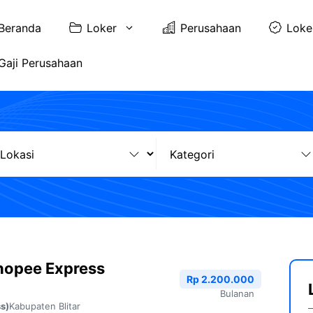
Beranda
Loker
Perusahaan
Loke
Gaji Perusahaan
hopee Express
Rp 2.200.000
Bulanan
Kabupaten Blitar
s)