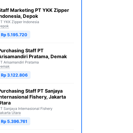
Staff Marketing PT YKK Zipper
Indonesia, Depok
T YKK Zipper Indonesia
Depok
Rp 5.195.720
Purchasing Staff PT
Arisamandiri Pratama, Demak
T Arisamandiri Pratama
Demak
Rp 3.122.806
Purchasing Staff PT Sanjaya
Internasional Fishery, Jakarta
Utara
T Sanjaya Internasional Fishery
akarta Utara
Rp 5.396.761