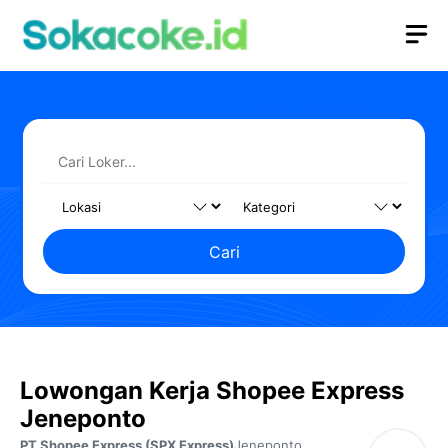
Langsung
M
ke
isi
Cari
Lowongan Kerja Shopee Express
Jeneponto
PT Shopee Express (SPX Express)
Jeneponto