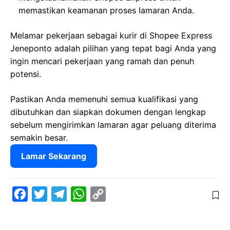
memastikan keamanan proses lamaran Anda.
Melamar pekerjaan sebagai kurir di Shopee Express
Jeneponto adalah pilihan yang tepat bagi Anda yang
ingin mencari pekerjaan yang ramah dan penuh
potensi.
Pastikan Anda memenuhi semua kualifikasi yang
dibutuhkan dan siapkan dokumen dengan lengkap
sebelum mengirimkan lamaran agar peluang diterima
semakin besar.
Lamar Sekarang
F
T
T
W
C
a
w
e
h
o
c
i
l
a
p