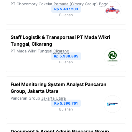
PT Chocomory Cokelat Persada (Cimory Group)
Bogor
Rp 5.437.203
Bulanan
Staff Logistik & Transportasi PT Mada Wikri
Tunggal, Cikarang
PT Mada Wikri Tunggal
Cikarang
Rp 5.938.885
Bulanan
Fuel Monitoring System Analyst Pancaran
Group, Jakarta Utara
Pancaran Group
Jakarta Utara
Rp 5.396.761
Bulanan
Document & Agent Admin Pancaran Group,