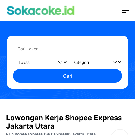
Langsung
M
ke
isi
Cari
Lowongan Kerja Shopee Express
Jakarta Utara
PT Shopee Express (SPX Express)
Jakarta Utara