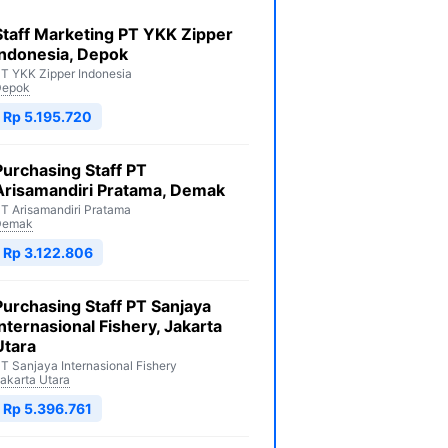
Staff Marketing PT YKK Zipper
Indonesia, Depok
T YKK Zipper Indonesia
Depok
Rp 5.195.720
Purchasing Staff PT
Arisamandiri Pratama, Demak
T Arisamandiri Pratama
Demak
Rp 3.122.806
Purchasing Staff PT Sanjaya
Internasional Fishery, Jakarta
Utara
T Sanjaya Internasional Fishery
akarta Utara
Rp 5.396.761