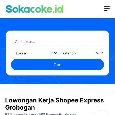
Langsung
M
ke
isi
Cari
Lowongan Kerja Shopee Express
Grobogan
PT Shopee Express (SPX Express)
Grobogan