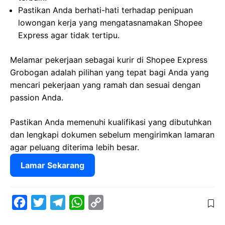
Pastikan Anda berhati-hati terhadap penipuan
lowongan kerja yang mengatasnamakan Shopee
Express agar tidak tertipu.
Melamar pekerjaan sebagai kurir di Shopee Express
Grobogan adalah pilihan yang tepat bagi Anda yang
mencari pekerjaan yang ramah dan sesuai dengan
passion Anda.
Pastikan Anda memenuhi kualifikasi yang dibutuhkan
dan lengkapi dokumen sebelum mengirimkan lamaran
agar peluang diterima lebih besar.
Lamar Sekarang
F
T
T
W
C
a
w
e
h
o