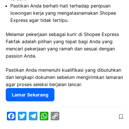
Pastikan Anda berhati-hati terhadap penipuan
lowongan kerja yang mengatasnamakan Shopee
Express agar tidak tertipu.
Melamar pekerjaan sebagai kurir di Shopee Express
Fakfak adalah pilihan yang tepat bagi Anda yang
mencari pekerjaan yang ramah dan sesuai dengan
passion Anda.
Pastikan Anda memenuhi kualifikasi yang dibutuhkan
dan lengkapi dokumen sebelum mengirimkan lamaran
agar proses seleksi berjalan lancar.
Lamar Sekarang
F
T
T
W
C
a
w
e
h
o