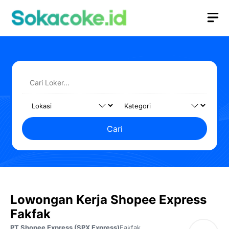
Langsung
M
ke
isi
Cari
Lowongan Kerja Shopee Express
Fakfak
PT Shopee Express (SPX Express)
Fakfak