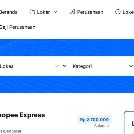
Beranda
Loker
Perusahaan
Loke
Gaji Perusahaan
hopee Express
Rp 2.700.000
Bulanan
Denpasar
s)