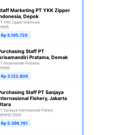
Staff Marketing PT YKK Zipper
Indonesia, Depok
T YKK Zipper Indonesia
Depok
Rp 5.195.720
Purchasing Staff PT
Arisamandiri Pratama, Demak
T Arisamandiri Pratama
Demak
Rp 3.122.806
Purchasing Staff PT Sanjaya
Internasional Fishery, Jakarta
Utara
T Sanjaya Internasional Fishery
akarta Utara
Rp 5.396.761