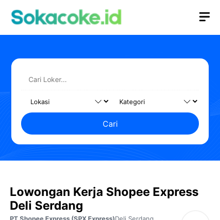
Langsung
M
ke
isi
Cari
Lowongan Kerja Shopee Express
Deli Serdang
PT Shopee Express (SPX Express)
Deli Serdang