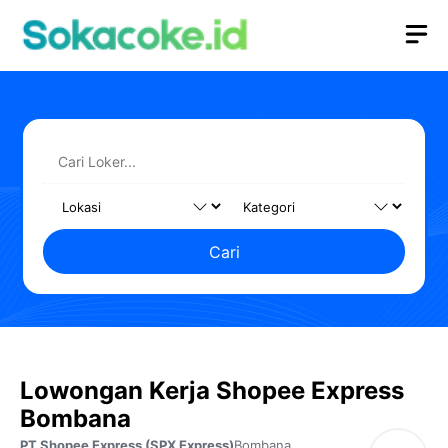
Langsung
M
ke
isi
Cari
Lowongan Kerja Shopee Express
Bombana
PT Shopee Express (SPX Express)
Bombana