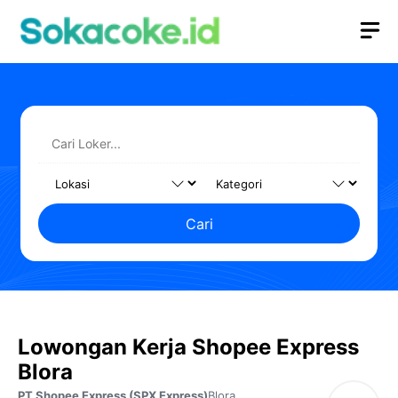
Langsung
M
ke
isi
Cari
Lowongan Kerja Shopee Express
Blora
PT Shopee Express (SPX Express)
Blora