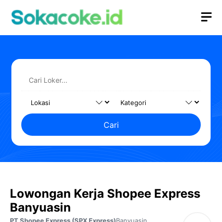
Langsung
M
ke
isi
Cari
Lowongan Kerja Shopee Express
Banyuasin
PT Shopee Express (SPX Express)
Banyuasin