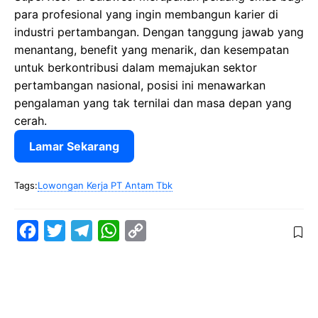
para profesional yang ingin membangun karier di
industri pertambangan. Dengan tanggung jawab yang
menantang, benefit yang menarik, dan kesempatan
untuk berkontribusi dalam memajukan sektor
pertambangan nasional, posisi ini menawarkan
pengalaman yang tak ternilai dan masa depan yang
cerah.
Lamar Sekarang
Tags:
Lowongan Kerja PT Antam Tbk
F
T
T
W
C
a
w
e
h
o
c
i
l
a
p
e
t
e
t
y
b
t
g
s
L