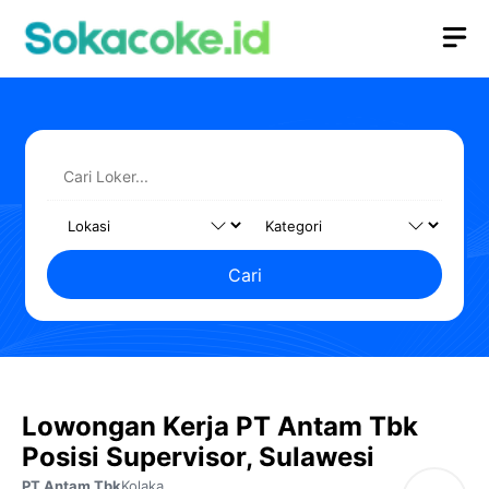
Langsung
M
ke
isi
Cari
Lowongan Kerja PT Antam Tbk
Posisi Supervisor, Sulawesi
PT Antam Tbk
Kolaka