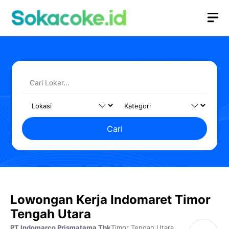
Langsung
M
ke
isi
Cari
Lowongan Kerja Indomaret Timor
Tengah Utara
PT Indomarco Prismatama Tbk
Timor Tengah Utara