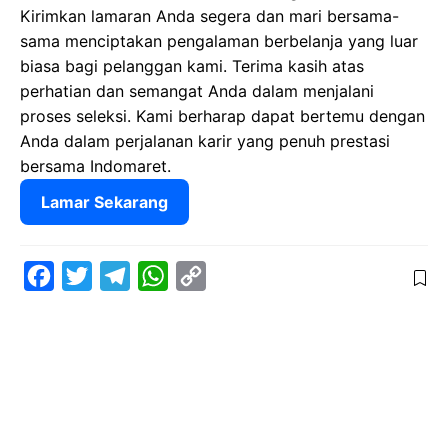
Kirimkan lamaran Anda segera dan mari bersama-
sama menciptakan pengalaman berbelanja yang luar
biasa bagi pelanggan kami. Terima kasih atas
perhatian dan semangat Anda dalam menjalani
proses seleksi. Kami berharap dapat bertemu dengan
Anda dalam perjalanan karir yang penuh prestasi
bersama Indomaret.
Lamar Sekarang
F
T
T
W
C
a
w
e
h
o
c
i
l
a
p
e
t
e
t
y
b
t
g
s
L
o
e
r
A
i