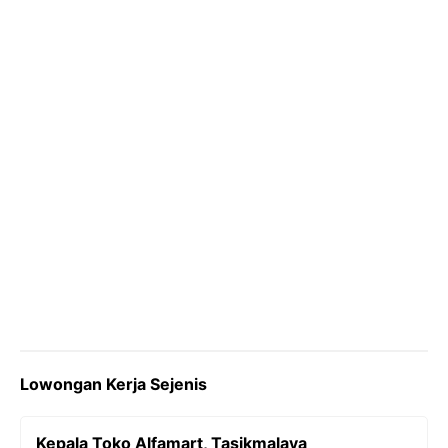
o
r
a
p
n
k
m
p
k
Lowongan Kerja Sejenis
Kepala Toko Alfamart, Tasikmalaya