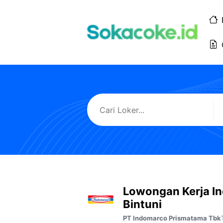
Langsung
ke
isi
Lowongan Kerja In
Bintuni
PT Indomarco Prismatama Tbk