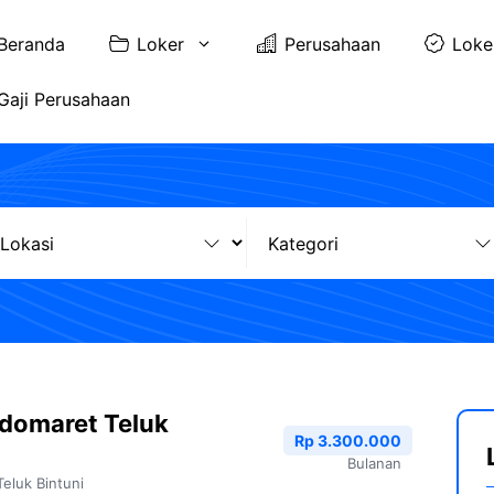
Beranda
Loker
Perusahaan
Loke
Gaji Perusahaan
domaret Teluk
Rp 3.300.000
Bulanan
Teluk Bintuni