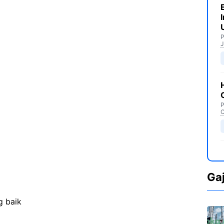
P
J
P
C
Ga
g baik