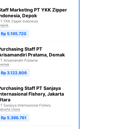
Staff Marketing PT YKK Zipper
Indonesia, Depok
T YKK Zipper Indonesia
Depok
Rp 5.195.720
Purchasing Staff PT
Arisamandiri Pratama, Demak
T Arisamandiri Pratama
Demak
Rp 3.122.806
Purchasing Staff PT Sanjaya
Internasional Fishery, Jakarta
Utara
T Sanjaya Internasional Fishery
akarta Utara
Rp 5.396.761