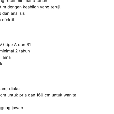
ng retail minimal 3 tahun
m dengan keahlian yang teruji.
 dan analisis
efektif.
M) tipe A dan B1
inimal 2 tahun
 lama
ik
am) diakui
0 cm untuk pria dan 160 cm untuk wanita
nggung jawab