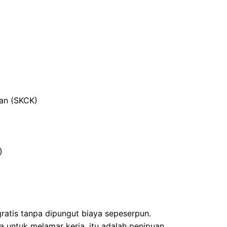
ian (SKCK)
)
gratis tanpa dipungut biaya sepeserpun.
 untuk melamar kerja, itu adalah penipuan.