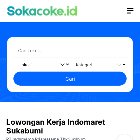
Langsung
M
ke
isi
Cari
Lowongan Kerja Indomaret
Sukabumi
PT Indomarco Prismatama Tbk
Sukabumi