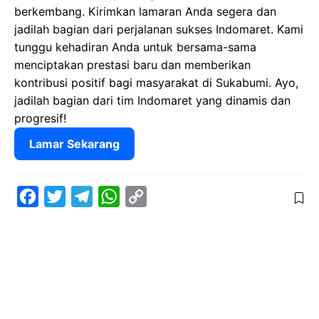
berkembang. Kirimkan lamaran Anda segera dan
jadilah bagian dari perjalanan sukses Indomaret. Kami
tunggu kehadiran Anda untuk bersama-sama
menciptakan prestasi baru dan memberikan
kontribusi positif bagi masyarakat di Sukabumi. Ayo,
jadilah bagian dari tim Indomaret yang dinamis dan
progresif!
Lamar Sekarang
F
T
T
W
C
a
w
e
h
o
c
i
l
a
p
e
t
e
t
y
b
t
g
s
L
o
e
r
A
i