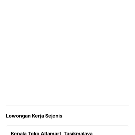
o
r
a
p
n
k
m
p
k
Lowongan Kerja Sejenis
Kepala Toko Alfamart, Tasikmalaya