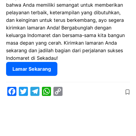
bahwa Anda memiliki semangat untuk memberikan
pelayanan terbaik, keterampilan yang dibutuhkan,
dan keinginan untuk terus berkembang, ayo segera
kirimkan lamaran Anda! Bergabunglah dengan
keluarga Indomaret dan bersama-sama kita bangun
masa depan yang cerah. Kirimkan lamaran Anda
sekarang dan jadilah bagian dari perjalanan sukses
Indomaret di Sekadau!
Lamar Sekarang
F
T
T
W
C
a
w
e
h
o
c
i
l
a
p
e
t
e
t
y
b
t
g
s
L