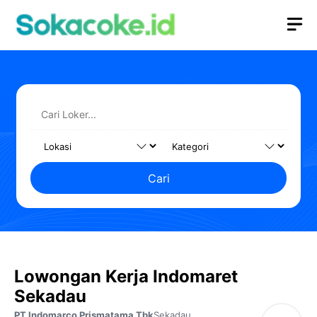
Langsung
M
ke
isi
Cari
Lowongan Kerja Indomaret
Sekadau
PT Indomarco Prismatama Tbk
Sekadau