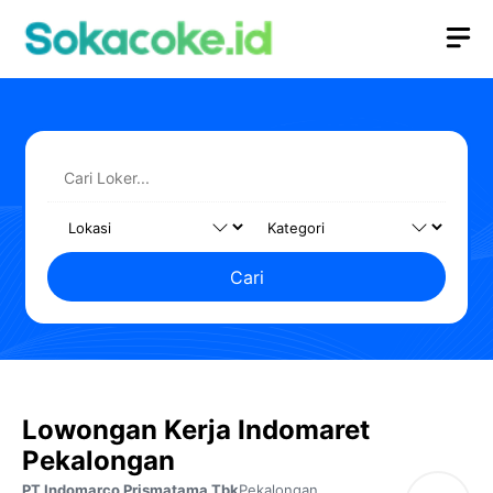
Langsung
M
ke
isi
Cari
Lowongan Kerja Indomaret
Pekalongan
PT Indomarco Prismatama Tbk
Pekalongan