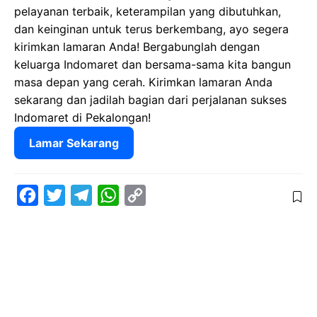
pelayanan terbaik, keterampilan yang dibutuhkan,
dan keinginan untuk terus berkembang, ayo segera
kirimkan lamaran Anda! Bergabunglah dengan
keluarga Indomaret dan bersama-sama kita bangun
masa depan yang cerah. Kirimkan lamaran Anda
sekarang dan jadilah bagian dari perjalanan sukses
Indomaret di Pekalongan!
Lamar Sekarang
F
T
T
W
C
a
w
e
h
o
c
i
l
a
p
e
t
e
t
y
b
t
g
s
L
o
e
r
A
i