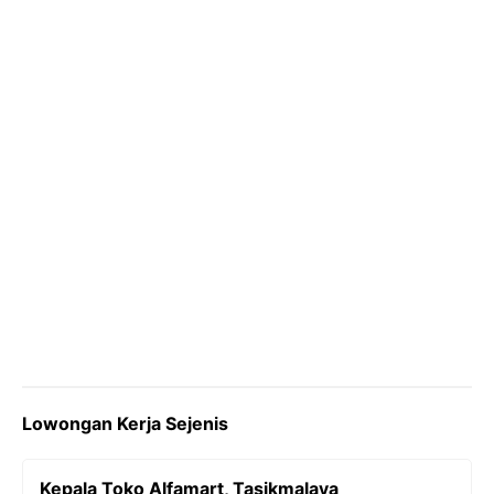
o
r
a
p
n
k
m
p
k
Lowongan Kerja Sejenis
Kepala Toko Alfamart, Tasikmalaya