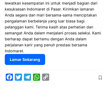
lewatkan kesempatan ini untuk menjadi bagian dari
kesuksesan Indomaret di Paser. Kirimkan lamaran
Anda segera dan mari bersama-sama menciptakan
pengalaman berbelanja yang luar biasa bagi
pelanggan kami. Terima kasih atas perhatian dan
semangat Anda dalam menjalani proses seleksi. Kami
berharap dapat bertemu dengan Anda dalam
perjalanan karir yang penuh prestasi bersama
Indomaret.
Lamar Sekarang
F
T
T
W
C
a
w
e
h
o
c
i
l
a
p
e
t
e
t
y
b
t
g
s
L