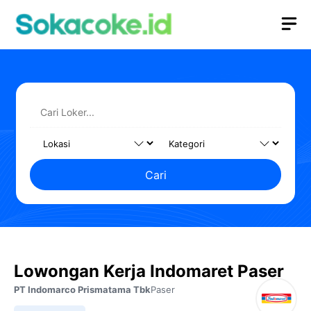
Langsung
M
ke
isi
Cari
Lowongan Kerja Indomaret Paser
PT Indomarco Prismatama Tbk
Paser