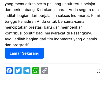
yang memuaskan serta peluang untuk terus belajar
dan berkembang. Kirimkan lamaran Anda segera dan
jadilah bagian dari perjalanan sukses Indomaret. Kami
tunggu kehadiran Anda untuk bersama-sama
menciptakan prestasi baru dan memberikan
kontribusi positif bagi masyarakat di Pasangkayu.
Ayo, jadilah bagian dari tim Indomaret yang dinamis
dan progresif!
Lamar Sekarang
F
T
T
W
C
a
w
e
h
o
c
i
l
a
p
e
t
e
t
y
b
t
g
s
L