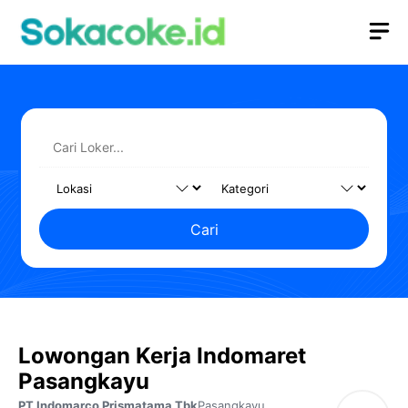
Langsung
M
ke
isi
Cari
Lowongan Kerja Indomaret
Pasangkayu
PT Indomarco Prismatama Tbk
Pasangkayu