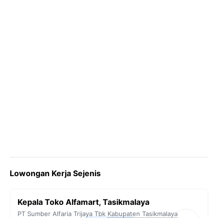
k
m
p
k
Lowongan Kerja Sejenis
Kepala Toko Alfamart, Tasikmalaya
PT Sumber Alfaria Trijaya Tbk
Kabupaten Tasikmalaya