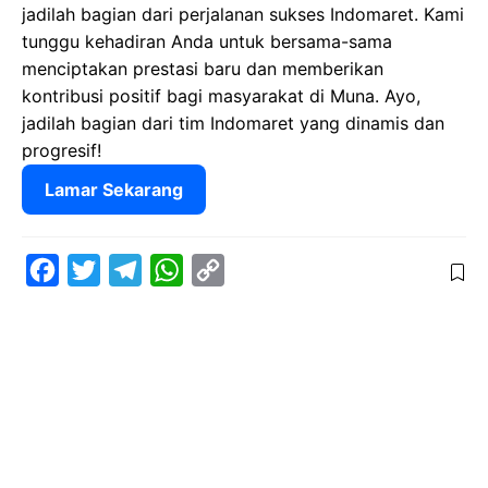
jadilah bagian dari perjalanan sukses Indomaret. Kami
tunggu kehadiran Anda untuk bersama-sama
menciptakan prestasi baru dan memberikan
kontribusi positif bagi masyarakat di Muna. Ayo,
jadilah bagian dari tim Indomaret yang dinamis dan
progresif!
Lamar Sekarang
F
T
T
W
C
a
w
e
h
o
c
i
l
a
p
e
t
e
t
y
b
t
g
s
L
o
e
r
A
i
o
r
a
p
n