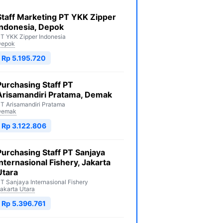
Staff Marketing PT YKK Zipper
Indonesia, Depok
T YKK Zipper Indonesia
Depok
Rp 5.195.720
Purchasing Staff PT
Arisamandiri Pratama, Demak
T Arisamandiri Pratama
Demak
Rp 3.122.806
Purchasing Staff PT Sanjaya
Internasional Fishery, Jakarta
Utara
T Sanjaya Internasional Fishery
akarta Utara
Rp 5.396.761