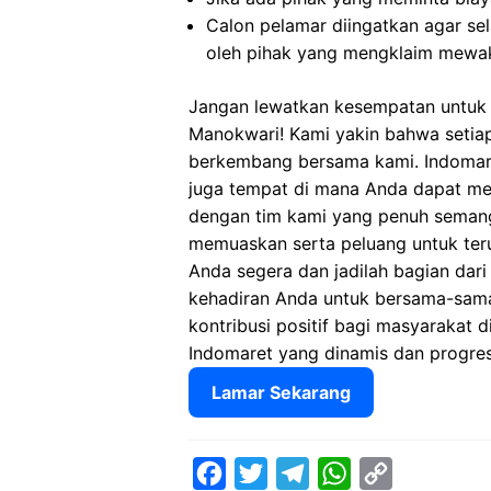
Calon pelamar diingatkan agar s
oleh pihak yang mengklaim mewak
Jangan lewatkan kesempatan untuk 
Manokwari! Kami yakin bahwa setiap
berkembang bersama kami. Indomare
juga tempat di mana Anda dapat m
dengan tim kami yang penuh semang
memuaskan serta peluang untuk ter
Anda segera dan jadilah bagian dari
kehadiran Anda untuk bersama-sam
kontribusi positif bagi masyarakat d
Indomaret yang dinamis dan progres
Lamar Sekarang
F
T
T
W
C