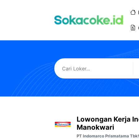
Langsung
ke
isi
Lowongan Kerja I
Manokwari
PT Indomarco Prismatama Tbk