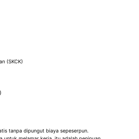
ian (SKCK)
)
atis tanpa dipungut biaya sepeserpun.
 untuk melamar kerja, itu adalah penipuan.