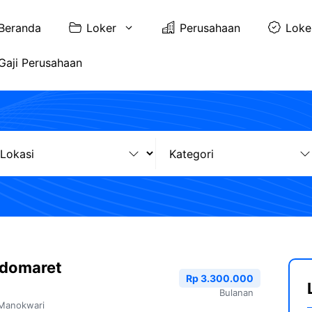
Beranda
Loker
Perusahaan
Loke
Gaji Perusahaan
ndomaret
Rp 3.300.000
Bulanan
Manokwari