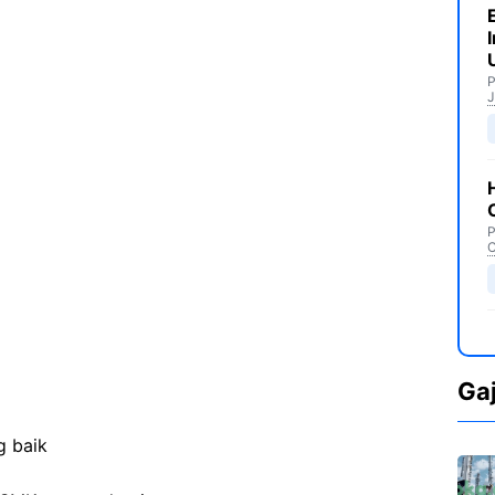
P
J
P
C
Ga
g baik