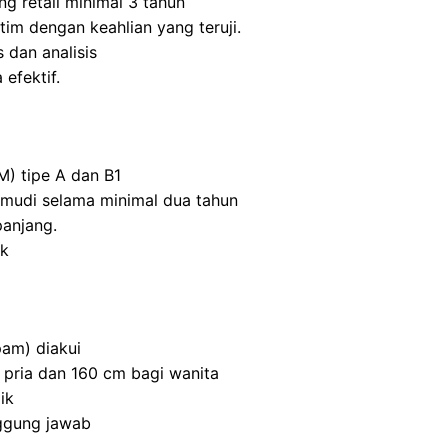
ng retail minimal 3 tahun
m dengan keahlian yang teruji.
 dan analisis
efektif.
M) tipe A dan B1
mudi selama minimal dua tahun
panjang.
ik
am) diakui
 pria dan 160 cm bagi wanita
ik
nggung jawab