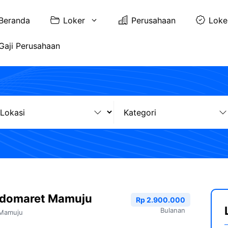
Beranda
Loker
Perusahaan
Loke
Gaji Perusahaan
ndomaret Mamuju
Rp 2.900.000
Bulanan
Mamuju