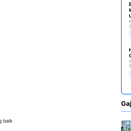
P
J
P
C
Ga
g baik