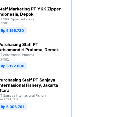
Staff Marketing PT YKK Zipper
Indonesia, Depok
T YKK Zipper Indonesia
Depok
Rp 5.195.720
Purchasing Staff PT
Arisamandiri Pratama, Demak
T Arisamandiri Pratama
Demak
Rp 3.122.806
Purchasing Staff PT Sanjaya
Internasional Fishery, Jakarta
Utara
T Sanjaya Internasional Fishery
akarta Utara
Rp 5.396.761