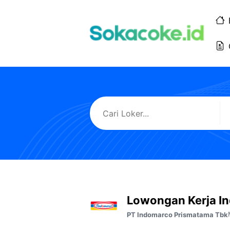
Langsung
ke
isi
Lowongan Kerja I
PT Indomarco Prismatama Tbk