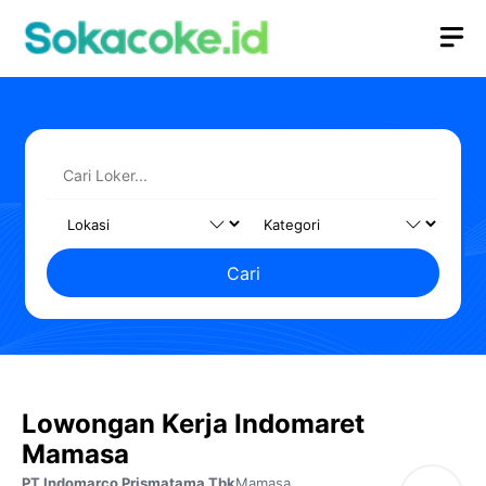
Langsung
M
ke
isi
Cari
Lowongan Kerja Indomaret
Mamasa
PT Indomarco Prismatama Tbk
Mamasa