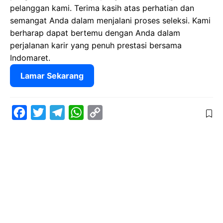
pelanggan kami. Terima kasih atas perhatian dan
semangat Anda dalam menjalani proses seleksi. Kami
berharap dapat bertemu dengan Anda dalam
perjalanan karir yang penuh prestasi bersama
Indomaret.
Lamar Sekarang
F
T
T
W
C
a
w
e
h
o
c
i
l
a
p
e
t
e
t
y
b
t
g
s
L
o
e
r
A
i
o
r
a
p
n
k
m
p
k