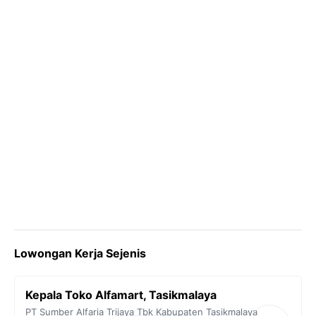
k
m
p
k
Lowongan Kerja Sejenis
Kepala Toko Alfamart, Tasikmalaya
PT Sumber Alfaria Trijaya Tbk
Kabupaten Tasikmalaya