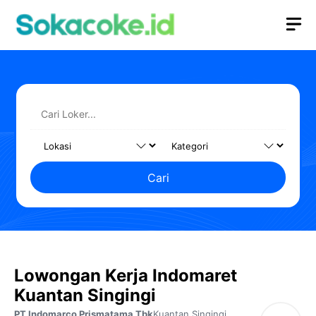
Langsung
M
ke
isi
Cari
Lowongan Kerja Indomaret
Kuantan Singingi
PT Indomarco Prismatama Tbk
Kuantan Singingi