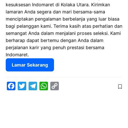
kesuksesan Indomaret di Kolaka Utara. Kirimkan
lamaran Anda segera dan mari bersama-sama
menciptakan pengalaman berbelanja yang luar biasa
bagi pelanggan kami. Terima kasih atas perhatian dan
semangat Anda dalam menjalani proses seleksi. Kami
berharap dapat bertemu dengan Anda dalam
perjalanan karir yang penuh prestasi bersama
Indomaret.
Lamar Sekarang
F
T
T
W
C
a
w
e
h
o
c
i
l
a
p
e
t
e
t
y
b
t
g
s
L