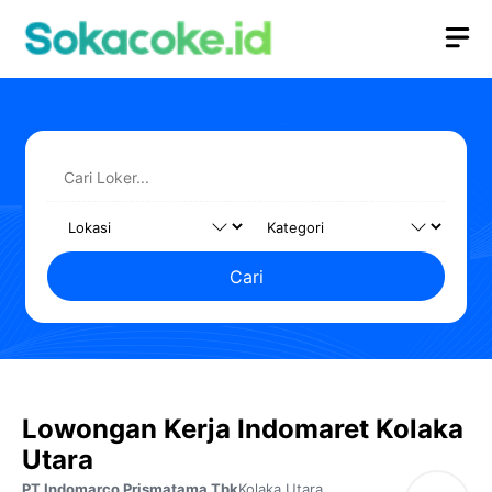
Langsung
M
ke
isi
Cari
Lowongan Kerja Indomaret Kolaka
Utara
PT Indomarco Prismatama Tbk
Kolaka Utara