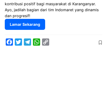
kontribusi positif bagi masyarakat di Karanganyar.
Ayo, jadilah bagian dari tim Indomaret yang dinamis
dan progresif!
Lamar Sekarang
F
T
T
W
C
a
w
e
h
o
c
i
l
a
p
e
t
e
t
y
b
t
g
s
L
o
e
r
A
i
o
r
a
p
n
k
m
p
k