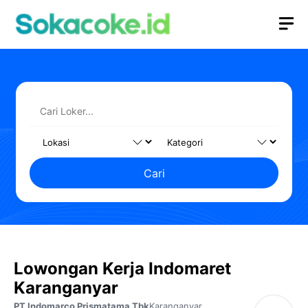
Langsung
M
ke
isi
Cari
Lowongan Kerja Indomaret
Karanganyar
PT Indomarco Prismatama Tbk
Karanganyar