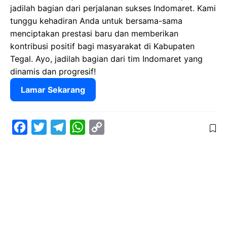
jadilah bagian dari perjalanan sukses Indomaret. Kami
tunggu kehadiran Anda untuk bersama-sama
menciptakan prestasi baru dan memberikan
kontribusi positif bagi masyarakat di Kabupaten
Tegal. Ayo, jadilah bagian dari tim Indomaret yang
dinamis dan progresif!
Lamar Sekarang
F
T
T
W
C
a
w
e
h
o
c
i
l
a
p
e
t
e
t
y
b
t
g
s
L
o
e
r
A
i
o
r
a
p
n