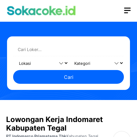
Langsung
M
ke
isi
Cari
Lowongan Kerja Indomaret
Kabupaten Tegal
PT Indomarco Prismatama Tbk
Kabupaten Tegal