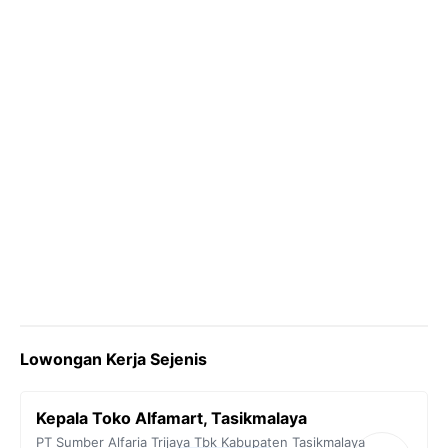
k
m
p
k
Lowongan Kerja Sejenis
Kepala Toko Alfamart, Tasikmalaya
PT Sumber Alfaria Trijaya Tbk
Kabupaten Tasikmalaya