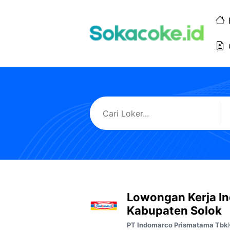
Langsung
ke
isi
Lowongan Kerja I
Kabupaten Solok
PT Indomarco Prismatama Tbk