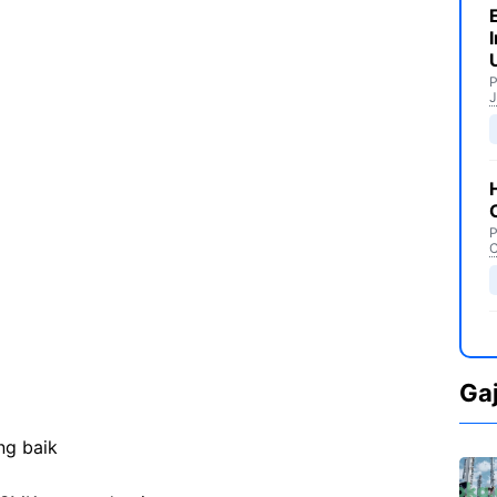
P
J
P
C
Ga
ng baik