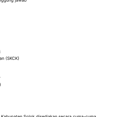
anggung jawab
i
ian (SKCK)
r
)
 Kabupaten Solok disediakan secara cuma-cuma