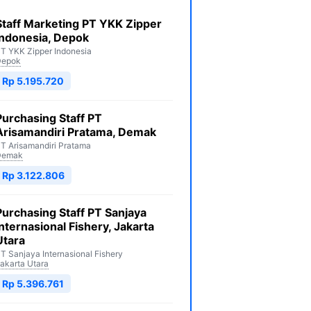
Staff Marketing PT YKK Zipper
Indonesia, Depok
T YKK Zipper Indonesia
Depok
Rp 5.195.720
Purchasing Staff PT
Arisamandiri Pratama, Demak
T Arisamandiri Pratama
Demak
Rp 3.122.806
Purchasing Staff PT Sanjaya
Internasional Fishery, Jakarta
Utara
T Sanjaya Internasional Fishery
akarta Utara
Rp 5.396.761