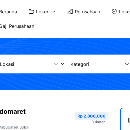
Beranda
Loker
Perusahaan
Loke
Gaji Perusahaan
ndomaret
Rp 2.800.000
Bulanan
Kabupaten Solok