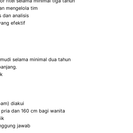
r ritel selama minimal tiga tahun
n mengelola tim
 dan analisis
ang efektif
mudi selama minimal dua tahun
panjang.
ik
am) diakui
 pria dan 160 cm bagi wanita
ik
anggung jawab