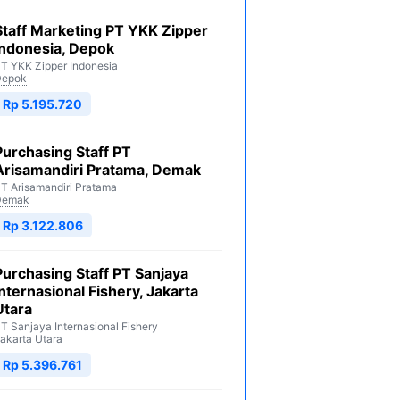
Staff Marketing PT YKK Zipper
Indonesia, Depok
T YKK Zipper Indonesia
Depok
Rp 5.195.720
Purchasing Staff PT
Arisamandiri Pratama, Demak
T Arisamandiri Pratama
Demak
Rp 3.122.806
Purchasing Staff PT Sanjaya
Internasional Fishery, Jakarta
Utara
T Sanjaya Internasional Fishery
akarta Utara
Rp 5.396.761