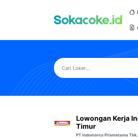
Langsung
ke
isi
Lowongan Kerja I
Timur
PT Indomarco Prismatama Tbk