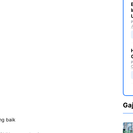
P
J
P
C
Ga
ng baik