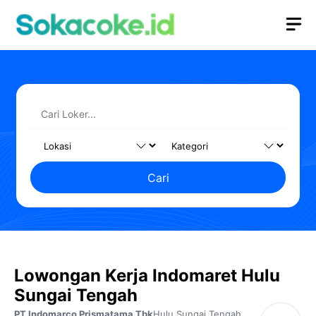
Langsung
M
ke
isi
Cari
Lowongan Kerja Indomaret Hulu
Sungai Tengah
PT Indomarco Prismatama Tbk
Hulu Sungai Tengah