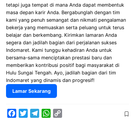
tetapi juga tempat di mana Anda dapat membentuk
masa depan karir Anda. Bergabunglah dengan tim
kami yang penuh semangat dan nikmati pengalaman
bekerja yang memuaskan serta peluang untuk terus
belajar dan berkembang. Kirimkan lamaran Anda
segera dan jadilah bagian dari perjalanan sukses
Indomaret. Kami tunggu kehadiran Anda untuk
bersama-sama menciptakan prestasi baru dan
memberikan kontribusi positif bagi masyarakat di
Hulu Sungai Tengah. Ayo, jadilah bagian dari tim
Indomaret yang dinamis dan progresif!
Lamar Sekarang
F
T
T
W
C
a
w
e
h
o
c
i
l
a
p