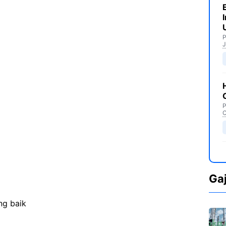
P
J
P
C
Ga
ng baik