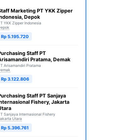
Staff Marketing PT YKK Zipper
Indonesia, Depok
T YKK Zipper Indonesia
Depok
Rp 5.195.720
Purchasing Staff PT
Arisamandiri Pratama, Demak
T Arisamandiri Pratama
Demak
Rp 3.122.806
Purchasing Staff PT Sanjaya
Internasional Fishery, Jakarta
Utara
T Sanjaya Internasional Fishery
akarta Utara
Rp 5.396.761