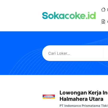
Langsung
ke
isi
Lowongan Kerja I
Halmahera Utara
PT Indomarco Prismatama Tbk