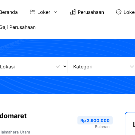
Beranda
Loker
Perusahaan
Loke
Gaji Perusahaan
ndomaret
Rp 2.900.000
Bulanan
Halmahera Utara