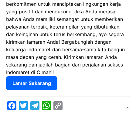
berkomitmen untuk menciptakan lingkungan kerja
yang positif dan mendukung. Jika Anda merasa
bahwa Anda memiliki semangat untuk memberikan
pelayanan terbaik, keterampilan yang dibutuhkan,
dan keinginan untuk terus berkembang, ayo segera
kirimkan lamaran Anda! Bergabunglah dengan
keluarga Indomaret dan bersama-sama kita bangun
masa depan yang cerah. Kirimkan lamaran Anda
sekarang dan jadilah bagian dari perjalanan sukses
Indomaret di Cimahi!
Lamar Sekarang
F
T
T
W
C
a
w
e
h
o
c
i
l
a
p
e
t
e
t
y