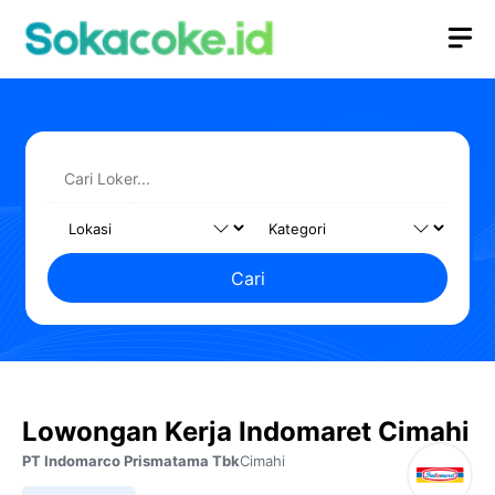
Langsung
M
ke
isi
Cari
Lowongan Kerja Indomaret Cimahi
PT Indomarco Prismatama Tbk
Cimahi