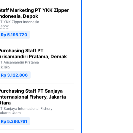
Staff Marketing PT YKK Zipper
Indonesia, Depok
T YKK Zipper Indonesia
Depok
Rp 5.195.720
Purchasing Staff PT
Arisamandiri Pratama, Demak
T Arisamandiri Pratama
Demak
Rp 3.122.806
Purchasing Staff PT Sanjaya
Internasional Fishery, Jakarta
Utara
T Sanjaya Internasional Fishery
akarta Utara
Rp 5.396.761