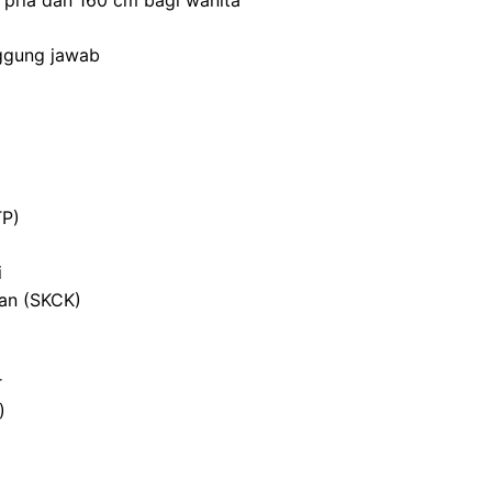
 pria dan 160 cm bagi wanita
nggung jawab
TP)
i
ian (SKCK)
r
)