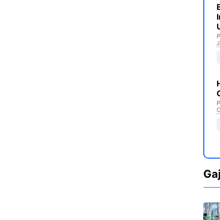
P
J
P
C
Ga