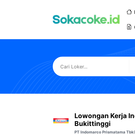
Langsung
ke
isi
Lowongan Kerja I
Bukittinggi
PT Indomarco Prismatama Tbk