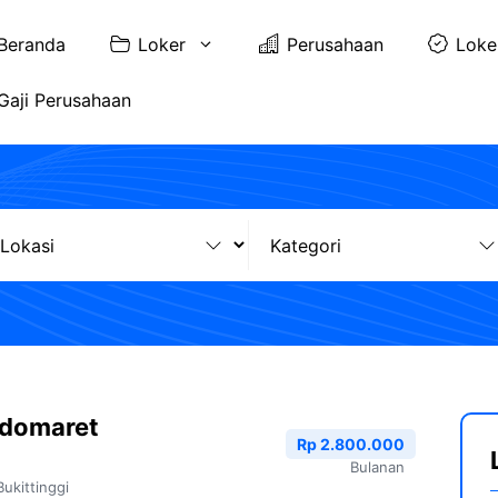
Beranda
Loker
Perusahaan
Loke
Gaji Perusahaan
ndomaret
Rp 2.800.000
Bulanan
Bukittinggi