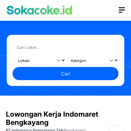
Langsung
M
ke
isi
Cari
Lowongan Kerja Indomaret
Bengkayang
PT Indomarco Prismatama Tbk
Bengkayang