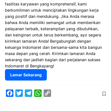
fasilitas karyawan yang komprehensif, kami
berkomitmen untuk menciptakan lingkungan kerja
yang positif dan mendukung. Jika Anda merasa
bahwa Anda memiliki semangat untuk memberikan
pelayanan terbaik, keterampilan yang dibutuhkan,
dan keinginan untuk terus berkembang, ayo segera
kirimkan lamaran Anda! Bergabunglah dengan
keluarga Indomaret dan bersama-sama kita bangun
masa depan yang cerah. Kirimkan lamaran Anda
sekarang dan jadilah bagian dari perjalanan sukses
Indomaret di Bengkayang!
Lamar Sekarang
F
T
T
W
C
a
w
e
h
o
c
i
l
a
p