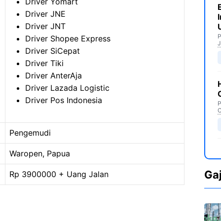
Driver Yomart
Driver JNE
Driver JNT
P
Driver Shopee Express
J
Driver SiCepat
Driver Tiki
Driver AnterAja
Driver Lazada Logistic
Driver Pos Indonesia
P
C
Pengemudi
Waropen, Papua
Ga
Rp 3900000 + Uang Jalan