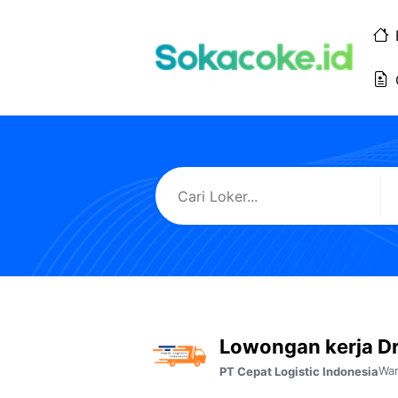
Langsung
ke
isi
Lowongan kerja D
Wa
PT Cepat Logistic Indonesia