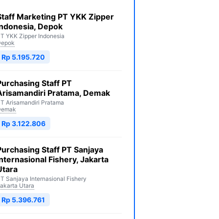
Staff Marketing PT YKK Zipper
Indonesia, Depok
T YKK Zipper Indonesia
Depok
Rp 5.195.720
Purchasing Staff PT
Arisamandiri Pratama, Demak
T Arisamandiri Pratama
Demak
Rp 3.122.806
Purchasing Staff PT Sanjaya
Internasional Fishery, Jakarta
Utara
T Sanjaya Internasional Fishery
akarta Utara
Rp 5.396.761