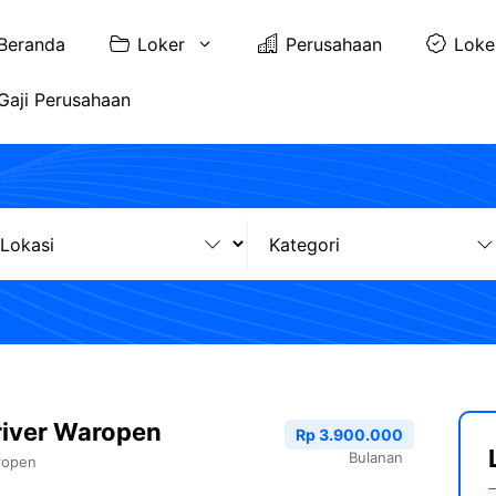
Beranda
Loker
Perusahaan
Loke
Gaji Perusahaan
river Waropen
Rp 3.900.000
Bulanan
ropen