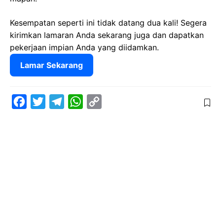
Kesempatan seperti ini tidak datang dua kali! Segera
kirimkan lamaran Anda sekarang juga dan dapatkan
pekerjaan impian Anda yang diidamkan.
Lamar Sekarang
F
T
T
W
C
a
w
e
h
o
c
i
l
a
p
e
t
e
t
y
b
t
g
s
L
o
e
r
A
i
o
r
a
p
n
k
m
p
k