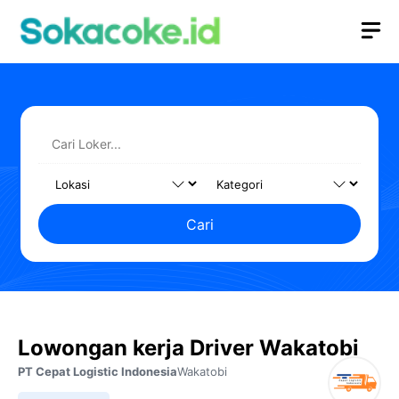
Langsung
M
ke
isi
Cari
Lowongan kerja Driver Wakatobi
PT Cepat Logistic Indonesia
Wakatobi