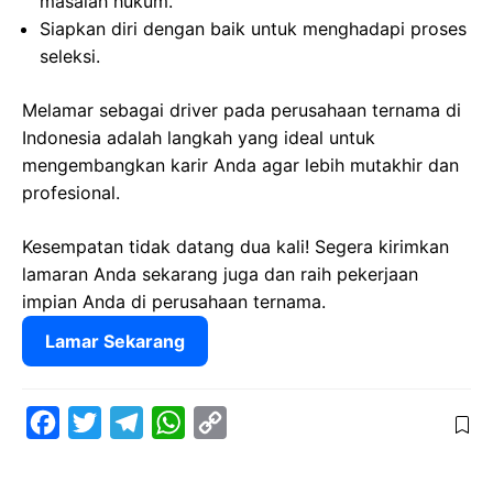
masalah hukum.
Siapkan diri dengan baik untuk menghadapi proses
seleksi.
Melamar sebagai driver pada perusahaan ternama di
Indonesia adalah langkah yang ideal untuk
mengembangkan karir Anda agar lebih mutakhir dan
profesional.
Kesempatan tidak datang dua kali! Segera kirimkan
lamaran Anda sekarang juga dan raih pekerjaan
impian Anda di perusahaan ternama.
Lamar Sekarang
F
T
T
W
C
a
w
e
h
o
c
i
l
a
p