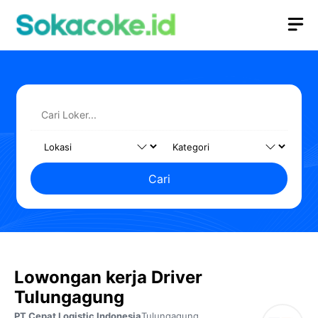
Langsung
M
ke
isi
Cari
Lowongan kerja Driver
Tulungagung
PT Cepat Logistic Indonesia
Tulungagung