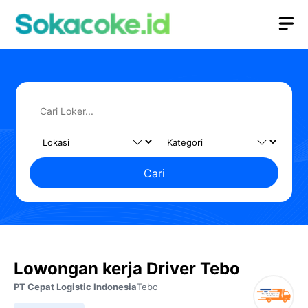
Langsung
M
ke
isi
Cari
Lowongan kerja Driver Tebo
PT Cepat Logistic Indonesia
Tebo