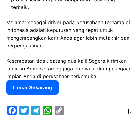
terbaik.
Melamar sebagai driver pada perusahaan ternama di
Indonesia adalah keputusan yang tepat untuk
mengembangkan karir Anda agar lebih mutakhir dan
berpengalaman.
Kesempatan tidak datang dua kali! Segera kirimkan
lamaran Anda sekarang juga dan wujudkan pekerjaan
impian Anda di perusahaan terkemuka.
Lamar Sekarang
F
T
T
W
C
a
w
e
h
o
c
i
l
a
p
e
t
e
t
y