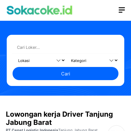
Langsung
M
ke
isi
Cari
Lowongan kerja Driver Tanjung
Jabung Barat
PT Cepat Logistic Indonesia
Tanjung Jabung Barat