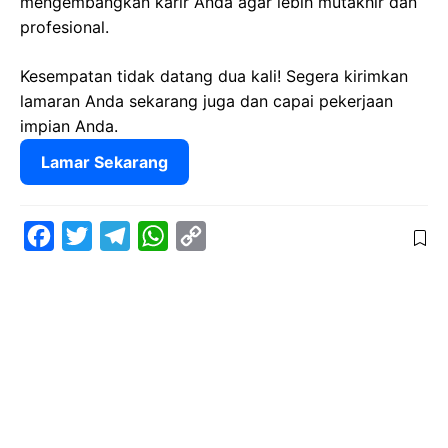
mengembangkan karir Anda agar lebih mutakhir dan
profesional.
Kesempatan tidak datang dua kali! Segera kirimkan
lamaran Anda sekarang juga dan capai pekerjaan
impian Anda.
Lamar Sekarang
F
T
T
W
C
a
w
e
h
o
c
i
l
a
p
e
t
e
t
y
b
t
g
s
L
o
e
r
A
i
o
r
a
p
n
k
m
p
k