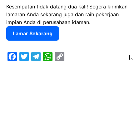
Kesempatan tidak datang dua kali! Segera kirimkan
lamaran Anda sekarang juga dan raih pekerjaan
impian Anda di perusahaan idaman.
Lamar Sekarang
F
T
T
W
C
a
w
e
h
o
c
i
l
a
p
e
t
e
t
y
b
t
g
s
L
o
e
r
A
i
o
r
a
p
n
k
m
p
k