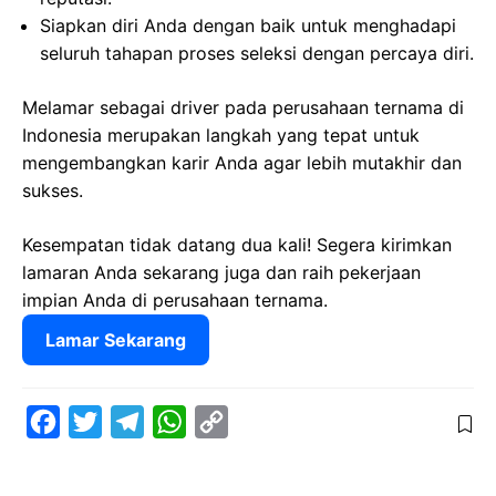
Siapkan diri Anda dengan baik untuk menghadapi
seluruh tahapan proses seleksi dengan percaya diri.
Melamar sebagai driver pada perusahaan ternama di
Indonesia merupakan langkah yang tepat untuk
mengembangkan karir Anda agar lebih mutakhir dan
sukses.
Kesempatan tidak datang dua kali! Segera kirimkan
lamaran Anda sekarang juga dan raih pekerjaan
impian Anda di perusahaan ternama.
Lamar Sekarang
F
T
T
W
C
a
w
e
h
o
c
i
l
a
p