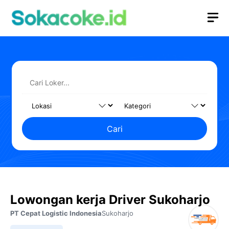
Langsung
M
ke
isi
Cari
Lowongan kerja Driver Sukoharjo
PT Cepat Logistic Indonesia
Sukoharjo