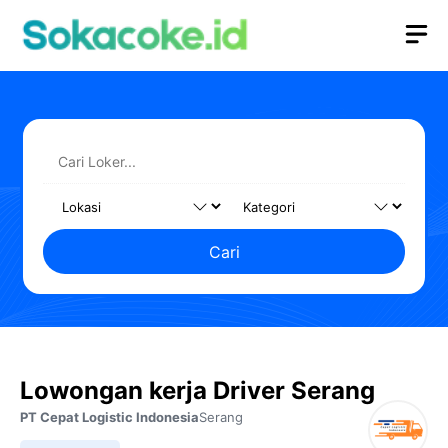
Langsung
M
ke
isi
Cari
Lowongan kerja Driver Serang
PT Cepat Logistic Indonesia
Serang