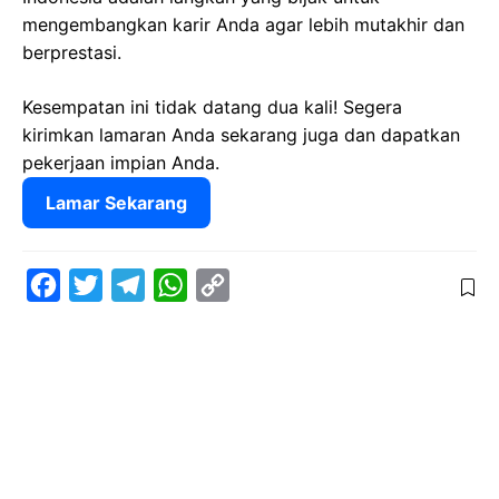
mengembangkan karir Anda agar lebih mutakhir dan
berprestasi.
Kesempatan ini tidak datang dua kali! Segera
kirimkan lamaran Anda sekarang juga dan dapatkan
pekerjaan impian Anda.
Lamar Sekarang
F
T
T
W
C
a
w
e
h
o
c
i
l
a
p
e
t
e
t
y
b
t
g
s
L
o
e
r
A
i
o
r
a
p
n