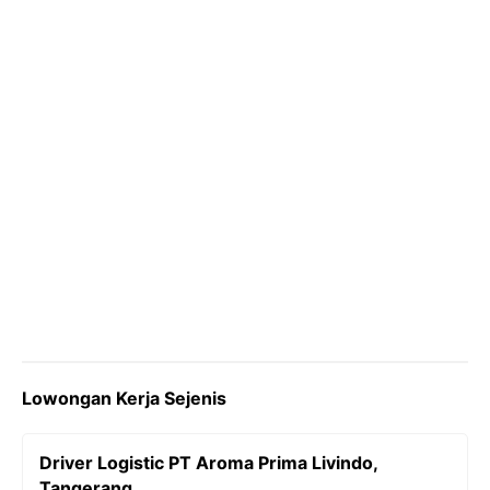
k
m
p
k
Lowongan Kerja Sejenis
Driver Logistic PT Aroma Prima Livindo,
Tangerang