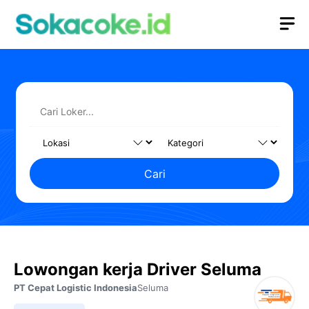
Langsung
M
ke
isi
Cari
Lowongan kerja Driver Seluma
PT Cepat Logistic Indonesia
Seluma