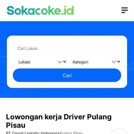
Langsung
M
ke
isi
Cari
Lowongan kerja Driver Pulang
Pisau
PT Cepat Logistic Indonesia
Pulang Pisau