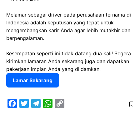
Melamar sebagai driver pada perusahaan ternama di
Indonesia adalah keputusan yang tepat untuk
mengembangkan karir Anda agar lebih mutakhir dan
berpengalaman.
Kesempatan seperti ini tidak datang dua kali! Segera
kirimkan lamaran Anda sekarang juga dan dapatkan
pekerjaan impian Anda yang diidamkan.
Lamar Sekarang
F
T
T
W
C
a
w
e
h
o
c
i
l
a
p
e
t
e
t
y