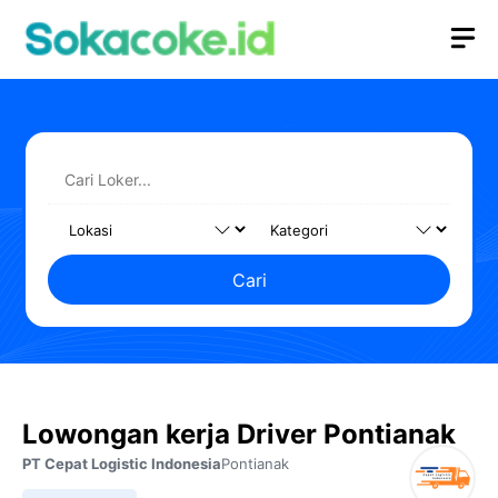
Langsung
M
ke
isi
Cari
Lowongan kerja Driver Pontianak
PT Cepat Logistic Indonesia
Pontianak