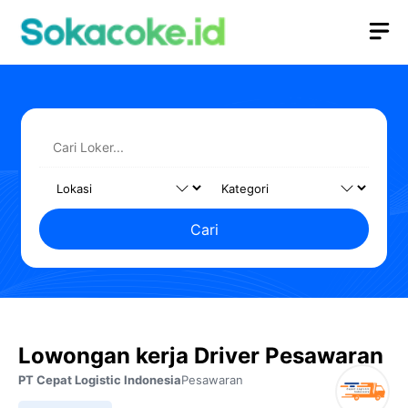
Langsung
M
ke
isi
Cari
Lowongan kerja Driver Pesawaran
PT Cepat Logistic Indonesia
Pesawaran