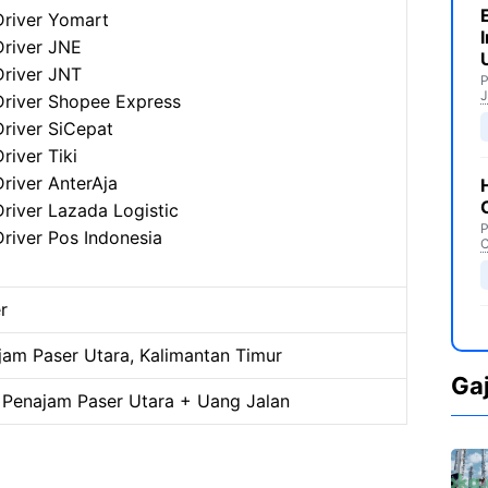
Driver Yomart
Driver JNE
Driver JNT
P
J
Driver Shopee Express
Driver SiCepat
Driver Tiki
Driver AnterAja
Driver Lazada Logistic
P
Driver Pos Indonesia
C
r
jam Paser Utara, Kalimantan Timur
Ga
Penajam Paser Utara + Uang Jalan