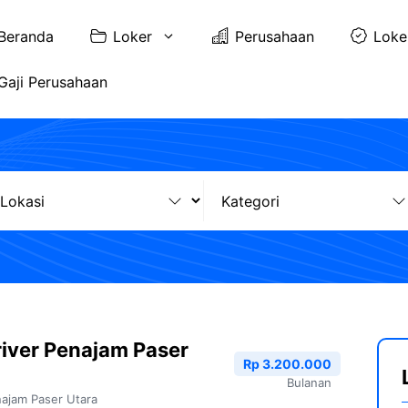
Beranda
Loker
Perusahaan
Loke
Gaji Perusahaan
iver Penajam Paser
Rp 3.200.000
Bulanan
ajam Paser Utara