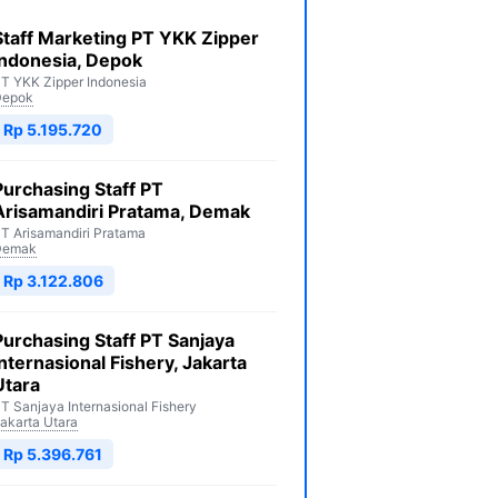
Staff Marketing PT YKK Zipper
Indonesia, Depok
T YKK Zipper Indonesia
Depok
Rp 5.195.720
Purchasing Staff PT
Arisamandiri Pratama, Demak
T Arisamandiri Pratama
Demak
Rp 3.122.806
Purchasing Staff PT Sanjaya
Internasional Fishery, Jakarta
Utara
T Sanjaya Internasional Fishery
akarta Utara
Rp 5.396.761