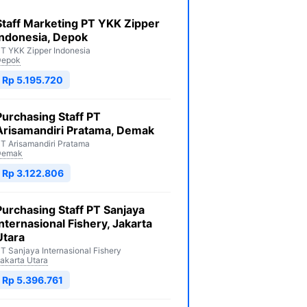
Staff Marketing PT YKK Zipper
Indonesia, Depok
T YKK Zipper Indonesia
Depok
Rp 5.195.720
Purchasing Staff PT
Arisamandiri Pratama, Demak
T Arisamandiri Pratama
Demak
Rp 3.122.806
Purchasing Staff PT Sanjaya
Internasional Fishery, Jakarta
Utara
T Sanjaya Internasional Fishery
akarta Utara
Rp 5.396.761