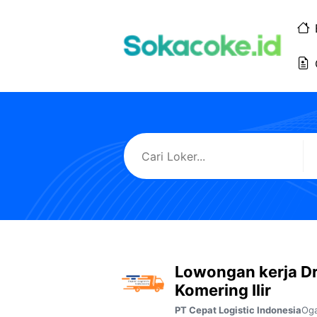
Langsung
ke
isi
Lowongan kerja Dr
Komering Ilir
Oga
PT Cepat Logistic Indonesia