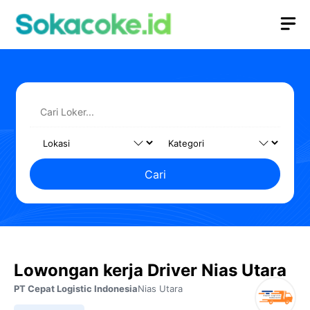
Langsung
M
ke
isi
Cari
Lowongan kerja Driver Nias Utara
PT Cepat Logistic Indonesia
Nias Utara