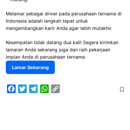
Melamar sebagai driver pada perusahaan ternama di
Indonesia adalah langkah tepat untuk
mengembangkan karir Anda agar lebih mutakhir.
Kesempatan tidak datang dua kali! Segera kirimkan
lamaran Anda sekarang juga dan raih pekerjaan
impian Anda di perusahaan ternama.
Lamar Sekarang
F
T
T
W
C
a
w
e
h
o
c
i
l
a
p
e
t
e
t
y
b
t
g
s
L