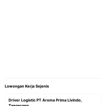
k
m
p
k
Lowongan Kerja Sejenis
Driver Logistic PT Aroma Prima Livindo,
Tangerang