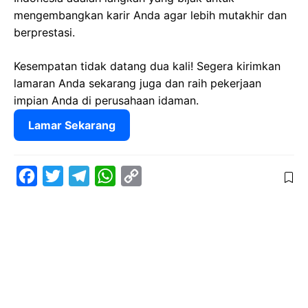
mengembangkan karir Anda agar lebih mutakhir dan
berprestasi.
Kesempatan tidak datang dua kali! Segera kirimkan
lamaran Anda sekarang juga dan raih pekerjaan
impian Anda di perusahaan idaman.
Lamar Sekarang
F
T
T
W
C
a
w
e
h
o
c
i
l
a
p
e
t
e
t
y
b
t
g
s
L
o
e
r
A
i
o
r
a
p
n