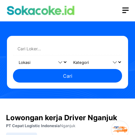
Langsung
M
ke
isi
Cari
Lowongan kerja Driver Nganjuk
PT Cepat Logistic Indonesia
Nganjuk